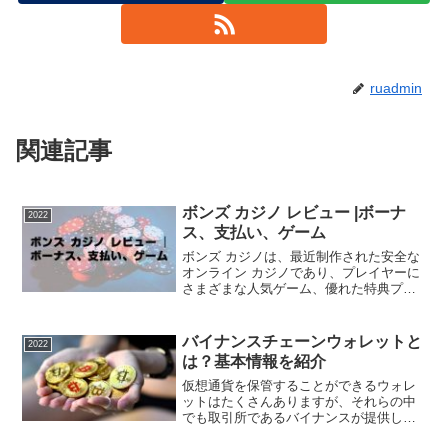
ruadmin
関連記事
ボンズ カジノ レビュー |ボーナ
2022
ス、支払い、ゲーム
ボンズ カジノは、最近制作された安全な
オンライン カジノであり、プレイヤーに
さまざまな人気ゲーム、優れた特典プロ
グラム、複数の支払い方法、その他の特
典を提供しています。これは、キュラソ
ーのゲーム法に基づいて運営されている
バイナンスチェーンウォレットと
2022
ライセンスを受けたカ...
は？基本情報を紹介
仮想通貨を保管することができるウォレ
ットはたくさんありますが、それらの中
でも取引所であるバイナンスが提供して
いるのがバイナンスチェーンウォレット