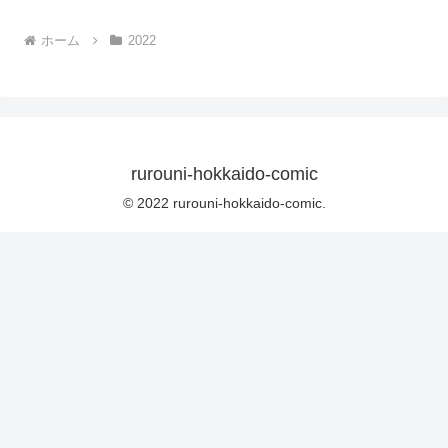
ホーム
2022
rurouni-hokkaido-comic
© 2022 rurouni-hokkaido-comic.