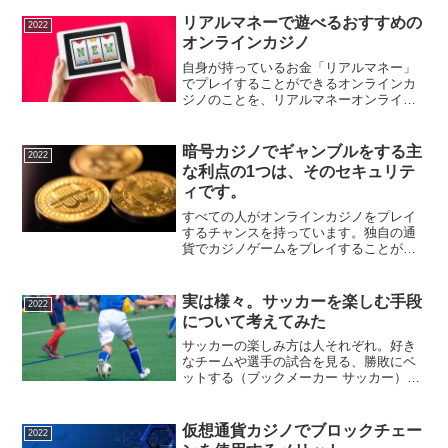
です。そこでこの記事では、バイナンス
チェーンウォレットについて解説してい
リアルマネーで遊べるおすすめの
2022
ます。バイナンスチェーン...
オンラインカジノ
自身が持っているお金「リアルマネー」
でプレイすることができるオンラインカ
ジノのことを、リアルマネーオンライン
カジノと言います。本物のお金を賭ける
ことで、緊張感もありながら賭けが当た
った際にはより資金を増やすことができ
暗号カジノでギャンブルをする主
2022
ます。ゲームで勝利した勝...
な利点の1つは、そのセキュリテ
ィです。
すべての人がオンラインカジノをプレイ
するチャンスを持っています。独自の通
貨でカジノゲームをプレイすることがで
きます。この通貨でお金を引き出した
り、資金を預けたりすることができま
す。最も人気のある通貨の1つは、暗号通
実は様々。サッカーを楽しむ手段
2022
貨です。デジタルなので、口...
について考えてみた
サッカーの楽しみ方は人それぞれ。好き
なチームや選手の試合を見る、勝敗にベ
ットする（ブックメーカー サッカー）、
実際に体を動かして仲間とプレイする、
などサッカーを楽しむ方法はあります。
様々な角度からサッカーを楽しんでみま
仮想通貨カジノでブロックチェー
2022
せんか？スタジアムで観...